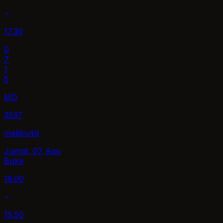
17.30
0
7
1
5
MD
3537
malibu4d
Jumat, 07 Agu
Buka
16.00
15.50