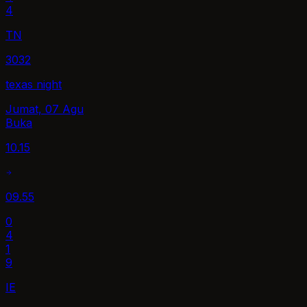
4
TN
3032
texas night
Jumat, 07 Agu
Buka
10.15
09.55
0
4
1
9
IE