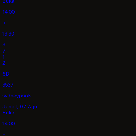
Buka
14.00
13.30
3
7
1
2
SD
3537
sydneypools
Jumat, 07 Agu
Buka
14.00