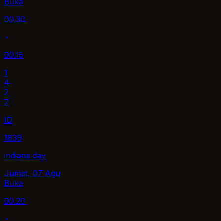
Buka
00.30
00.15
1
4
2
7
ID
1839
indiana day
Jumat, 07 Agu
Buka
00.20