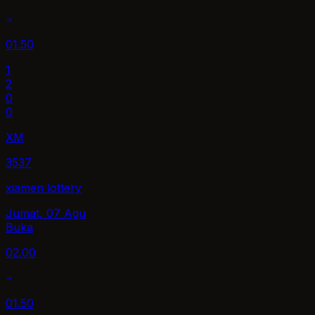
01.50
1
2
0
0
XM
3537
xiamen lottery
Jumat, 07 Agu
Buka
02.00
01.50