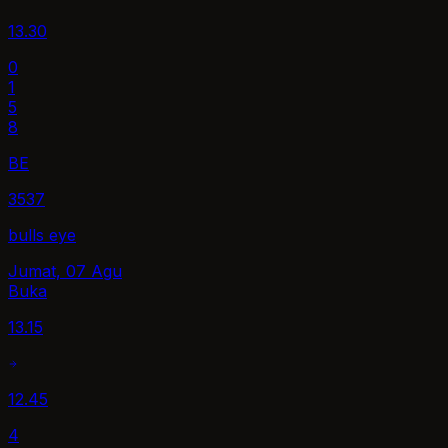
13.30
0
1
5
8
BE
3537
bulls eye
Jumat, 07 Agu
Buka
13.15
12.45
4