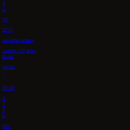
4
2
SF
2717
santafe lottery
Jumat, 07 Agu
Buka
06.00
05.50
6
7
1
0
MN