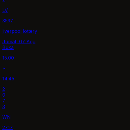
LV
3537
liverpool lottery
Jumat, 07 Agu
Buka
15.00
14.45
2
0
7
3
WN
2717