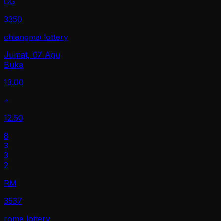
CG
3350
chiangmai lottery
Jumat, 07 Agu
Buka
13.00
12.50
8
3
3
2
RM
3537
rome lottery