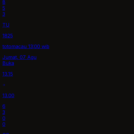
8
5
3
TU
1825
totomacau 13:00 wib
Jumat, 07 Agu
Buka
13.15
13.00
6
3
0
0