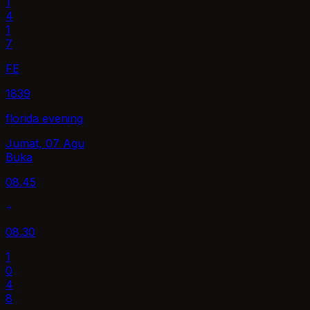
1
4
1
7
FE
1839
florida evening
Jumat, 07 Agu
Buka
08.45
08.30
1
0
4
8