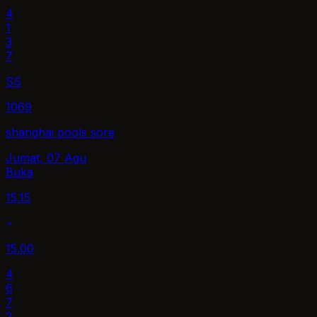
4
1
3
7
SS
1069
shanghai pools sore
Jumat, 07 Agu
Buka
15.15
15.00
4
6
7
2