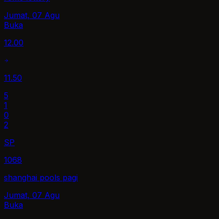
Jumat, 07 Agu
Buka
12.00
11.50
5
1
0
2
SP
1068
shanghai pools pagi
Jumat, 07 Agu
Buka