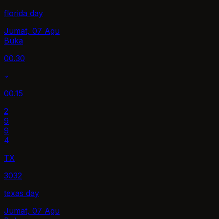
florida day
Jumat, 07 Agu
Buka
00.30
00.15
2
9
9
4
TX
3032
texas day
Jumat, 07 Agu