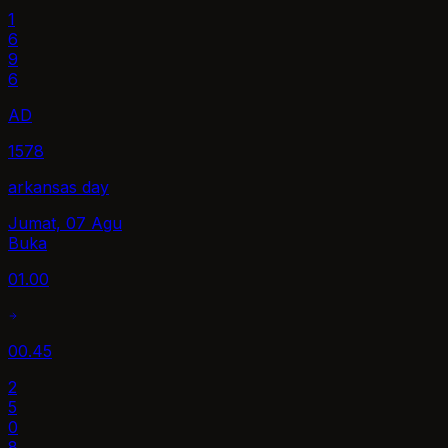
1
6
9
6
AD
1578
arkansas day
Jumat, 07 Agu
Buka
01.00
00.45
2
5
0
8