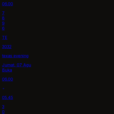
06.00
7
8
9
6
TE
3032
texas evening
Jumat, 07 Agu
Buka
06.00
05.45
3
0