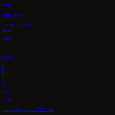
3537
mancity4d
Jumat, 07 Agu
Buka
04.00
03.45
2
8
4
4
MO
1794
morocco quatro 03:00 wib