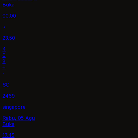
Buka
00.00
23.50
4
0
8
6
SG
2469
singapore
Rabu, 05 Agu
Buka
17.45