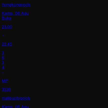
hongkongpools
Kamis, 06 Agu
Buka
23.00
22.45
3
6
3
4
MP
3536
malibucitypools
Kamis, 06 Agu