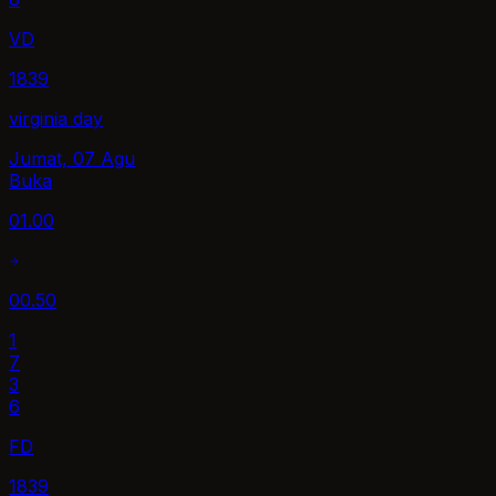
VD
1839
virginia day
Jumat, 07 Agu
Buka
01.00
00.50
1
7
3
6
FD
1839