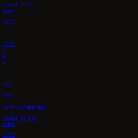
Jumat, 07 Agu
Buka
03.00
02.50
8
3
6
0
ND
1839
north carolina day
Jumat, 07 Agu
Buka
02.05