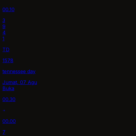
00.10
3
9
4
1
TD
1578
tennessee day
Jumat, 07 Agu
Buka
00.30
00.00
7