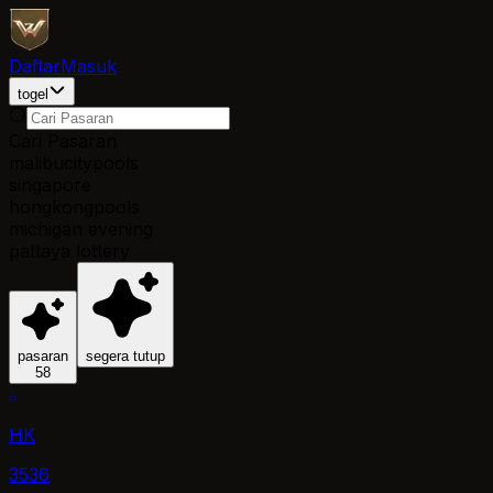
Daftar
Masuk
togel
Cari Pasaran
malibucitypools
singapore
hongkongpools
michigan evening
pattaya lottery
pasaran
segera tutup
58
HK
3536