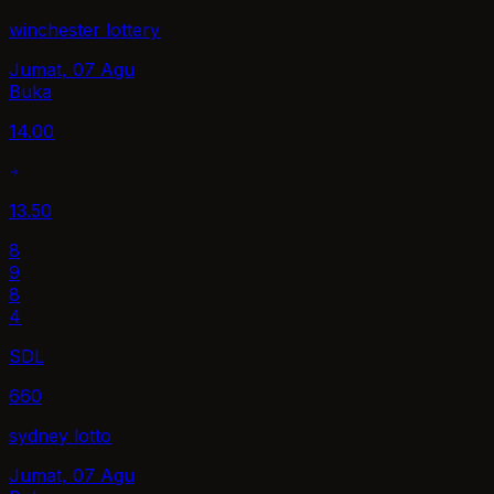
winchester lottery
Jumat, 07 Agu
Buka
14.00
13.50
8
9
8
4
SDL
660
sydney lotto
Jumat, 07 Agu