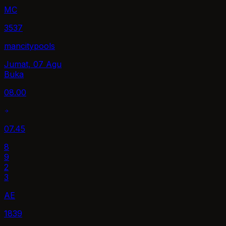
MC
3537
mancitypools
Jumat, 07 Agu
Buka
08.00
07.45
8
9
2
3
AE
1839