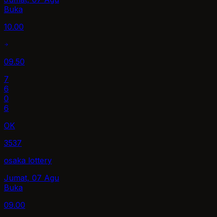
Buka
10.00
09.50
7
6
0
6
OK
3537
osaka lottery
Jumat, 07 Agu
Buka
09.00