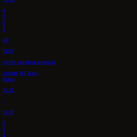
9
2
0
2
NE
1839
north carolina evening
Jumat, 07 Agu
Buka
10.22
10.10
2
5
4