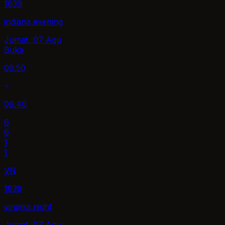
1839
indiana evening
Jumat, 07 Agu
Buka
09.50
09.40
6
6
1
1
VN
1839
virginia night
Jumat, 07 Agu