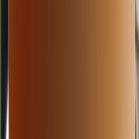
Senin, 10 Agu
Buka
01.00
00.50
7
8
4
6
FD
1842
florida day
Senin, 10 Agu
Buka
00.30