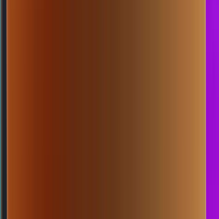
8
6
2
0
SG
2472
singapore
Minggu, 09 Agu
Buka
17.45
17.30
7
1
3