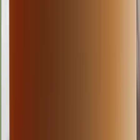
6
9
2
7
MM
1842
michigan midday
Senin, 10 Agu
Buka
00.05
23.45
8
3
2
0