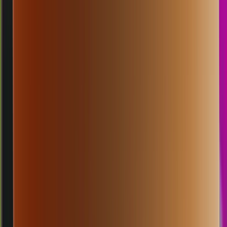
4
6
ND
1842
north carolina day
Senin, 10 Agu
Buka
02.05
01.50
5
2
9
7
XM