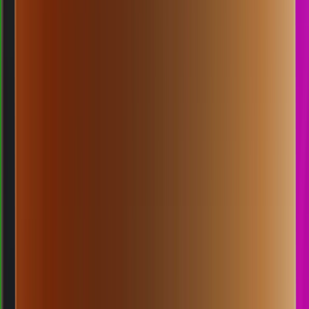
6
2
7
AE
1842
arkansas evening
Senin, 10 Agu
Buka
07.00
06.45
1
3
2
3