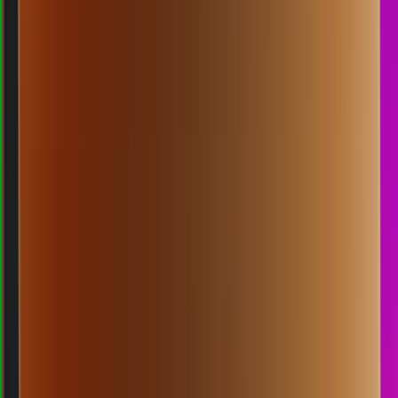
08.20
5
3
8
3
MC
3540
mancitypools
Senin, 10 Agu
Buka
08.00
07.45
2