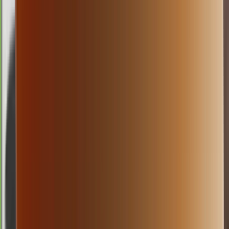
MU
1794
morocco quatro 00:00 wib
Senin, 10 Agu
Buka
00.05
23.45
2
3
0
8
HKL
662