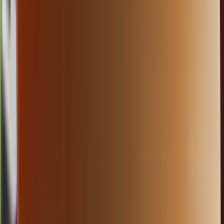
23.15
23.00
6
6
7
8
TA
1827
totomacau 22:00 wib
Minggu, 09 Agu
Buka
22.15