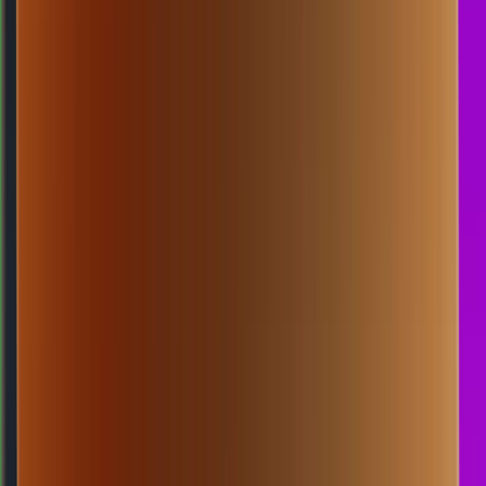
3540
rome lottery
Senin, 10 Agu
Buka
12.00
11.50
1
4
0
0
SP
1071
shanghai pools pagi