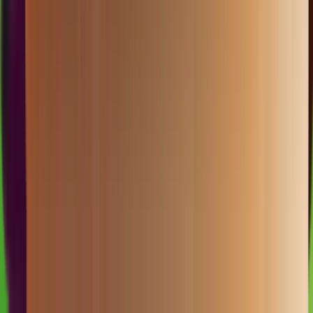
5
8
MQ
1795
morocco quatro 21:00 wib
Minggu, 09 Agu
Buka
21.00
20.45
7
3
0
3
SL