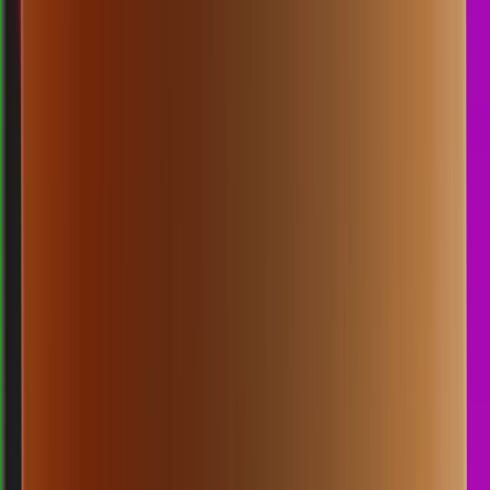
osaka lottery
Senin, 10 Agu
Buka
09.00
08.50
3
0
0
9
FE
1842
florida evening
Senin, 10 Agu