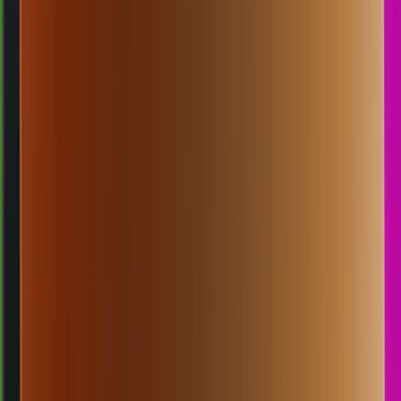
ME
1842
michigan evening
Senin, 10 Agu
Buka
06.30
06.15
5
1
3
8
TV
1842