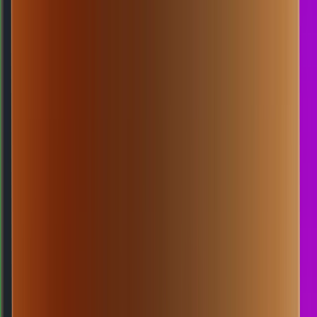
Senin, 10 Agu
Buka
11.15
11.00
4
3
2
2
SZ
3353
shenzhen lottery
Senin, 10 Agu
Buka
11.00