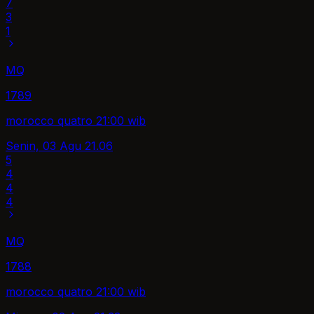
7
3
1
MQ
1789
morocco quatro 21:00 wib
Senin, 03 Agu
21.06
5
4
4
4
MQ
1788
morocco quatro 21:00 wib