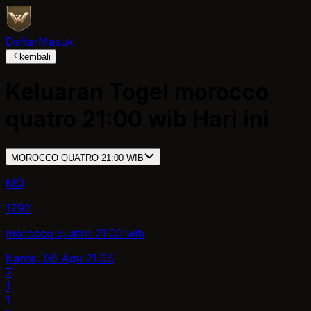
Daftar
Masuk
kembali
Keluaran Togel
morocco
quatro 21:00 wib
Hari ini
MOROCCO QUATRO 21:00 WIB
MQ
1792
morocco quatro 21:00 wib
Kamis, 06 Agu
21.06
7
1
1