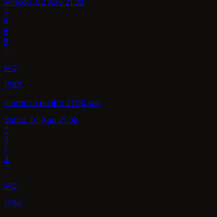
Minggu, 02 Agu
21.38
7
5
5
8
MQ
1787
morocco quatro 21:00 wib
Sabtu, 01 Agu
21.08
7
3
1
4
MQ
1786