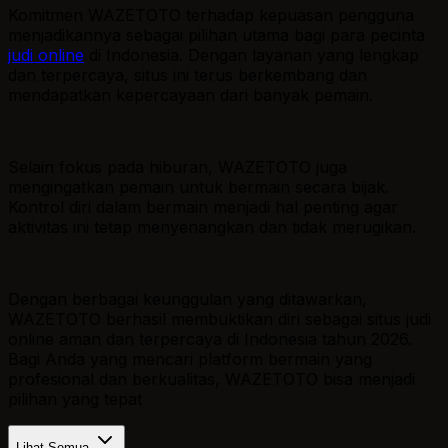
Komitmen WAZETOTO terhadap kepuasan pengguna
menjadikannya sebagai pilihan utama bagi para pecinta
judi online
di Indonesia. Dengan layanan yang lengkap
dan terpercaya, situs ini terus berkembang dan
mendapatkan kepercayaan dari banyak pemain.
Selain fokus pada hiburan, WAZETOTO juga
mengingatkan pemain untuk bermain secara bijak.
Kontrol diri dalam bermain menjadi hal penting agar
aktivitas ini tetap menyenangkan dan tidak merugikan.
Dengan berbagai keunggulan yang ditawarkan,
WAZETOTO berhasil membuktikan diri sebagai situs judi
online aman dan terpercaya di Indonesia tahun 2026.
Bagi Anda yang mencari platform bermain yang
profesional dan berkualitas, WAZETOTO bisa menjadi
pilihan yang tepat
Lihat Semua