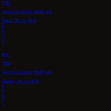
1783
morocco quatro 18:00 wib
Rabu, 29 Jul
18.13
6
3
2
7
MS
1782
morocco quatro 18:00 wib
Selasa, 28 Jul
18.18
5
0
9
1