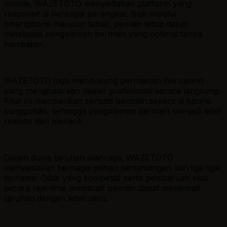
mobile, WAZETOTO menyediakan platform yang
responsif di berbagai perangkat. Baik melalui
smartphone maupun tablet, pemain tetap dapat
menikmati pengalaman bermain yang optimal tanpa
hambatan.
WAZETOTO juga mendukung permainan live casino
yang menghadirkan dealer profesional secara langsung.
Fitur ini memberikan sensasi bermain seperti di kasino
sungguhan, sehingga pengalaman bermain menjadi lebih
realistis dan menarik.
Dalam dunia taruhan olahraga, WAZETOTO
menyediakan berbagai pilihan pertandingan dari liga-liga
ternama. Odds yang kompetitif serta pembaruan skor
secara real-time membuat pemain dapat menikmati
taruhan dengan lebih seru.