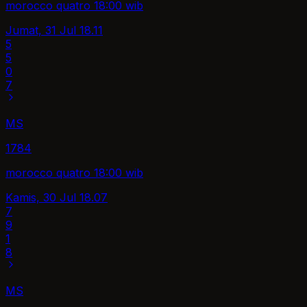
morocco quatro 18:00 wib
Jumat, 31 Jul
18.11
5
5
0
7
MS
1784
morocco quatro 18:00 wib
Kamis, 30 Jul
18.07
7
9
1
8
MS