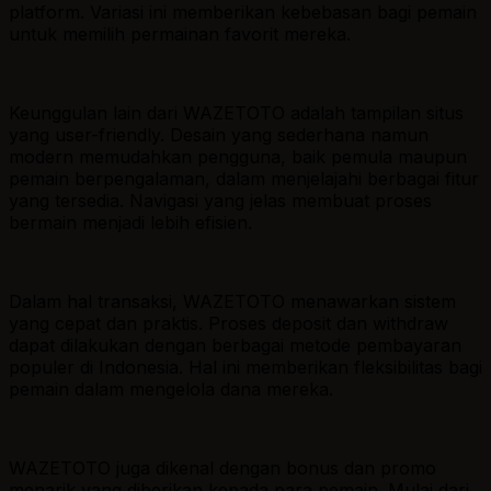
platform. Variasi ini memberikan kebebasan bagi pemain
untuk memilih permainan favorit mereka.
Keunggulan lain dari WAZETOTO adalah tampilan situs
yang user-friendly. Desain yang sederhana namun
modern memudahkan pengguna, baik pemula maupun
pemain berpengalaman, dalam menjelajahi berbagai fitur
yang tersedia. Navigasi yang jelas membuat proses
bermain menjadi lebih efisien.
Dalam hal transaksi, WAZETOTO menawarkan sistem
yang cepat dan praktis. Proses deposit dan withdraw
dapat dilakukan dengan berbagai metode pembayaran
populer di Indonesia. Hal ini memberikan fleksibilitas bagi
pemain dalam mengelola dana mereka.
WAZETOTO juga dikenal dengan bonus dan promo
menarik yang diberikan kepada para pemain. Mulai dari