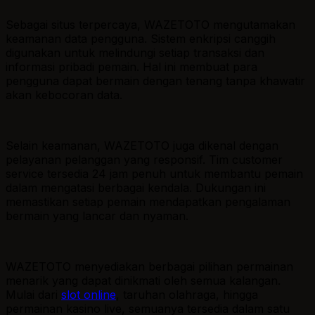
Sebagai situs terpercaya, WAZETOTO mengutamakan
keamanan data pengguna. Sistem enkripsi canggih
digunakan untuk melindungi setiap transaksi dan
informasi pribadi pemain. Hal ini membuat para
pengguna dapat bermain dengan tenang tanpa khawatir
akan kebocoran data.
Selain keamanan, WAZETOTO juga dikenal dengan
pelayanan pelanggan yang responsif. Tim customer
service tersedia 24 jam penuh untuk membantu pemain
dalam mengatasi berbagai kendala. Dukungan ini
memastikan setiap pemain mendapatkan pengalaman
bermain yang lancar dan nyaman.
WAZETOTO menyediakan berbagai pilihan permainan
menarik yang dapat dinikmati oleh semua kalangan.
Mulai dari
slot online
, taruhan olahraga, hingga
permainan kasino live, semuanya tersedia dalam satu