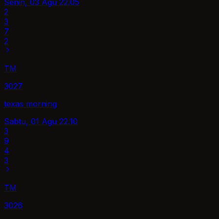
Senin, 03 Agu
22.05
2
3
7
2
TM
3027
texas morning
Sabtu, 01 Agu
22.10
3
9
4
3
TM
3026