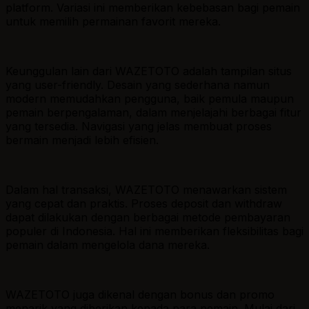
platform. Variasi ini memberikan kebebasan bagi pemain
untuk memilih permainan favorit mereka.
Keunggulan lain dari WAZETOTO adalah tampilan situs
yang user-friendly. Desain yang sederhana namun
modern memudahkan pengguna, baik pemula maupun
pemain berpengalaman, dalam menjelajahi berbagai fitur
yang tersedia. Navigasi yang jelas membuat proses
bermain menjadi lebih efisien.
Dalam hal transaksi, WAZETOTO menawarkan sistem
yang cepat dan praktis. Proses deposit dan withdraw
dapat dilakukan dengan berbagai metode pembayaran
populer di Indonesia. Hal ini memberikan fleksibilitas bagi
pemain dalam mengelola dana mereka.
WAZETOTO juga dikenal dengan bonus dan promo
menarik yang diberikan kepada para pemain. Mulai dari