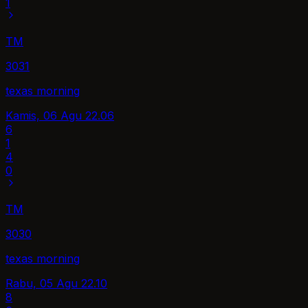
1
TM
3031
texas morning
Kamis, 06 Agu
22.06
6
1
4
0
TM
3030
texas morning
Rabu, 05 Agu
22.10
8