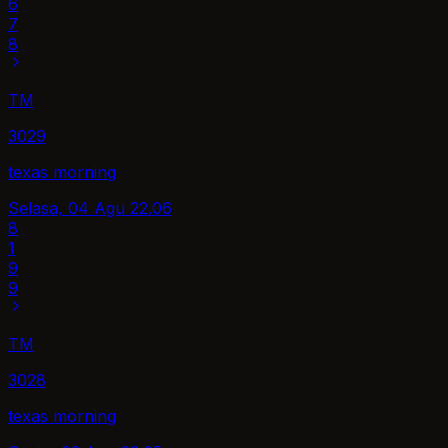
6
7
8
TM
3029
texas morning
Selasa, 04 Agu
22.06
8
1
9
9
TM
3028
texas morning