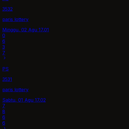
3532
paris lottery
Minggu, 02 Agu
17.01
0
6
3
7
PS
3531
paris lottery
Sabtu, 01 Agu
17.02
7
8
6
6