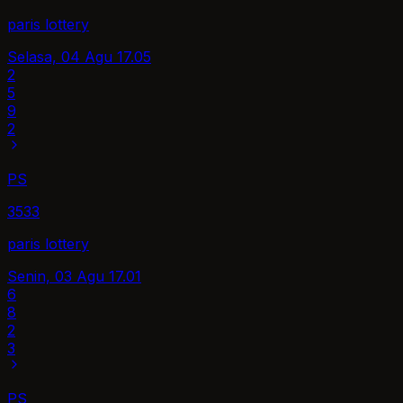
paris lottery
Selasa, 04 Agu
17.05
2
5
9
2
PS
3533
paris lottery
Senin, 03 Agu
17.01
6
8
2
3
PS