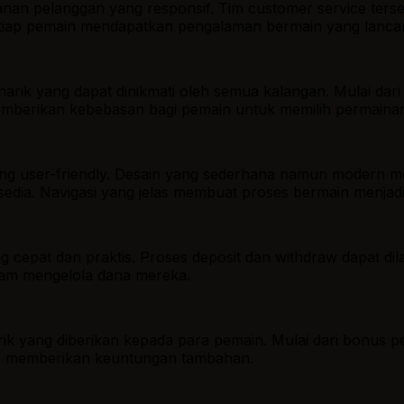
nan pelanggan yang responsif. Tim customer service ter
etiap pemain mendapatkan pengalaman bermain yang lanca
ik yang dapat dinikmati oleh semua kalangan. Mulai dar
 memberikan kebebasan bagi pemain untuk memilih permainan
yang user-friendly. Desain yang sederhana namun moder
edia. Navigasi yang jelas membuat proses bermain menjadi l
cepat dan praktis. Proses deposit dan withdraw dapat di
dalam mengelola dana mereka.
 yang diberikan kepada para pemain. Mulai dari bonus p
us memberikan keuntungan tambahan.