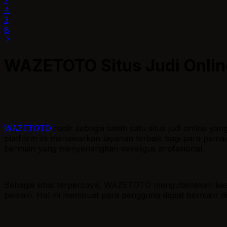
4
3
8
WAZETOTO Situs Judi Onlin
WAZETOTO
hadir sebagai salah satu situs judi online y
platform ini menawarkan layanan terbaik bagi para p
bermain yang menyenangkan sekaligus profesional.
Sebagai situs terpercaya, WAZETOTO mengutamakan keaman
pemain. Hal ini membuat para pengguna dapat bermain d