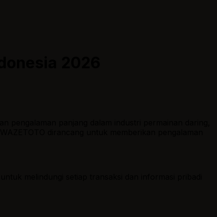
ndonesia 2026
ngan pengalaman panjang dalam industri permainan daring,
in. WAZETOTO dirancang untuk memberikan pengalaman
uk melindungi setiap transaksi dan informasi pribadi