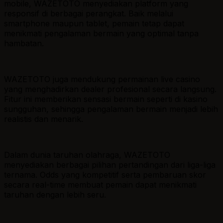
mobile, WAZETOTO menyediakan platform yang
responsif di berbagai perangkat. Baik melalui
smartphone maupun tablet, pemain tetap dapat
menikmati pengalaman bermain yang optimal tanpa
hambatan.
WAZETOTO juga mendukung permainan live casino
yang menghadirkan dealer profesional secara langsung.
Fitur ini memberikan sensasi bermain seperti di kasino
sungguhan, sehingga pengalaman bermain menjadi lebih
realistis dan menarik.
Dalam dunia taruhan olahraga, WAZETOTO
menyediakan berbagai pilihan pertandingan dari liga-liga
ternama. Odds yang kompetitif serta pembaruan skor
secara real-time membuat pemain dapat menikmati
taruhan dengan lebih seru.