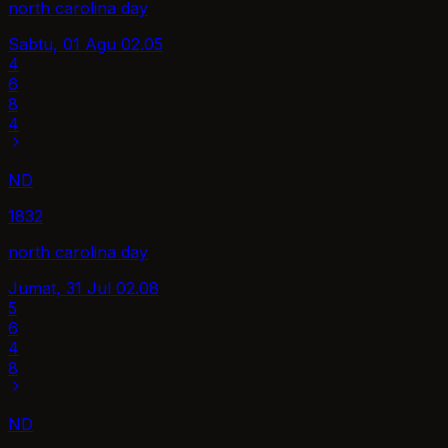
north carolina day
Sabtu, 01 Agu
02.05
4
6
8
4
ND
1832
north carolina day
Jumat, 31 Jul
02.08
5
6
4
8
ND