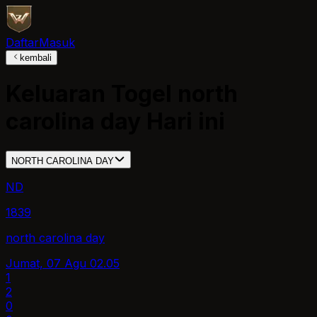
Daftar
Masuk
kembali
Keluaran Togel
north
carolina day
Hari ini
NORTH CAROLINA DAY
ND
1839
north carolina day
Jumat, 07 Agu
02.05
1
2
0