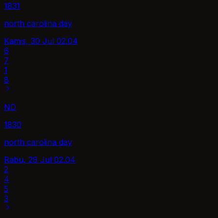
1831
north carolina day
Kamis, 30 Jul
02.04
6
7
1
8
ND
1830
north carolina day
Rabu, 29 Jul
02.04
2
4
5
3