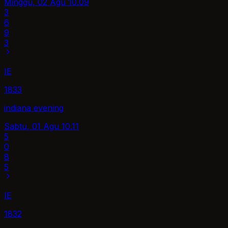
Minggu, 02 Agu
10.09
3
6
9
3
IE
1833
indiana evening
Sabtu, 01 Agu
10.11
5
0
8
5
IE
1832