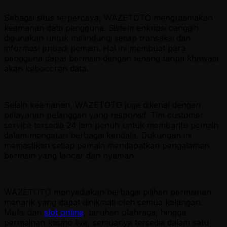
Sebagai situs terpercaya, WAZETOTO mengutamakan
keamanan data pengguna. Sistem enkripsi canggih
digunakan untuk melindungi setiap transaksi dan
informasi pribadi pemain. Hal ini membuat para
pengguna dapat bermain dengan tenang tanpa khawatir
akan kebocoran data.
Selain keamanan, WAZETOTO juga dikenal dengan
pelayanan pelanggan yang responsif. Tim customer
service tersedia 24 jam penuh untuk membantu pemain
dalam mengatasi berbagai kendala. Dukungan ini
memastikan setiap pemain mendapatkan pengalaman
bermain yang lancar dan nyaman.
WAZETOTO menyediakan berbagai pilihan permainan
menarik yang dapat dinikmati oleh semua kalangan.
Mulai dari
slot online
, taruhan olahraga, hingga
permainan kasino live, semuanya tersedia dalam satu