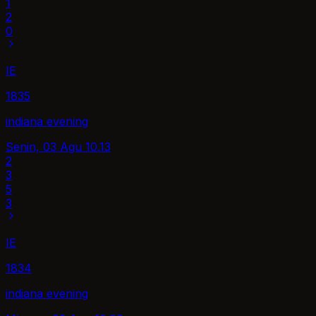
1
2
0
IE
1835
indiana evening
Senin, 03 Agu
10.13
2
3
5
3
IE
1834
indiana evening