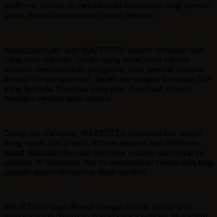
platform. Variasi ini memberikan kebebasan bagi pemain
untuk memilih permainan favorit mereka.
Keunggulan lain dari WAZETOTO adalah tampilan situs
yang user-friendly. Desain yang sederhana namun
modern memudahkan pengguna, baik pemula maupun
pemain berpengalaman, dalam menjelajahi berbagai fitur
yang tersedia. Navigasi yang jelas membuat proses
bermain menjadi lebih efisien.
Dalam hal transaksi, WAZETOTO menawarkan sistem
yang cepat dan praktis. Proses deposit dan withdraw
dapat dilakukan dengan berbagai metode pembayaran
populer di Indonesia. Hal ini memberikan fleksibilitas bagi
pemain dalam mengelola dana mereka.
WAZETOTO juga dikenal dengan bonus dan promo
menarik yang diberikan kepada para pemain. Mulai dari