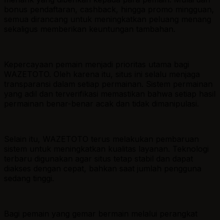
bonus pendaftaran, cashback, hingga promo mingguan,
semua dirancang untuk meningkatkan peluang menang
sekaligus memberikan keuntungan tambahan.
Kepercayaan pemain menjadi prioritas utama bagi
WAZETOTO. Oleh karena itu, situs ini selalu menjaga
transparansi dalam setiap permainan. Sistem permainan
yang adil dan terverifikasi memastikan bahwa setiap hasil
permainan benar-benar acak dan tidak dimanipulasi.
Selain itu, WAZETOTO terus melakukan pembaruan
sistem untuk meningkatkan kualitas layanan. Teknologi
terbaru digunakan agar situs tetap stabil dan dapat
diakses dengan cepat, bahkan saat jumlah pengguna
sedang tinggi.
Bagi pemain yang gemar bermain melalui perangkat