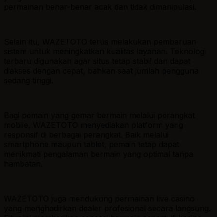
permainan benar-benar acak dan tidak dimanipulasi.
Selain itu, WAZETOTO terus melakukan pembaruan
sistem untuk meningkatkan kualitas layanan. Teknologi
terbaru digunakan agar situs tetap stabil dan dapat
diakses dengan cepat, bahkan saat jumlah pengguna
sedang tinggi.
Bagi pemain yang gemar bermain melalui perangkat
mobile, WAZETOTO menyediakan platform yang
responsif di berbagai perangkat. Baik melalui
smartphone maupun tablet, pemain tetap dapat
menikmati pengalaman bermain yang optimal tanpa
hambatan.
WAZETOTO juga mendukung permainan live casino
yang menghadirkan dealer profesional secara langsung.