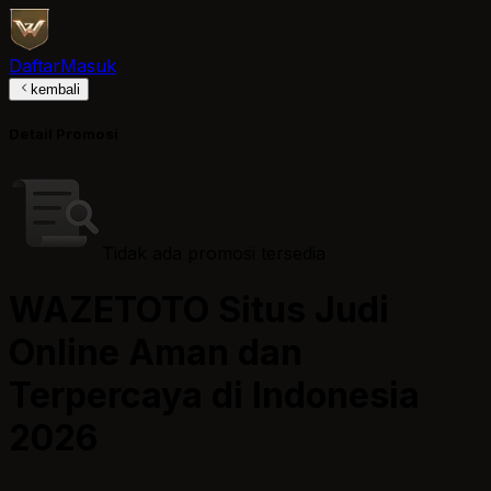
Daftar
Masuk
kembali
Detail Promosi
Tidak ada promosi tersedia
WAZETOTO Situs Judi
Online Aman dan
Terpercaya di Indonesia
2026