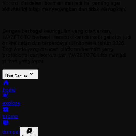
Kontrol diri dalam bermain menjadi hal penting agar
aktivitas ini tetap menyenangkan dan tidak merugikan.
Dengan berbagai keunggulan yang ditawarkan,
WAZETOTO berhasil membuktikan diri sebagai situs judi
online aman dan terpercaya di Indonesia tahun 2026.
Bagi Anda yang mencari platform bermain yang
profesional dan berkualitas, WAZETOTO bisa menjadi
pilihan yang tepat
Lihat Semua
home
explore
promo
dompet