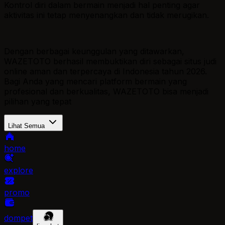
Kontrol diri dalam bermain menjadi hal penting agar
aktivitas ini tetap menyenangkan dan tidak merugikan.
Dengan berbagai keunggulan yang ditawarkan,
WAZETOTO berhasil membuktikan diri sebagai situs judi
online aman dan terpercaya di Indonesia tahun 2026.
Bagi Anda yang mencari platform bermain yang
profesional dan berkualitas, WAZETOTO bisa menjadi
pilihan yang tepat
Lihat Semua
home
explore
promo
dompet