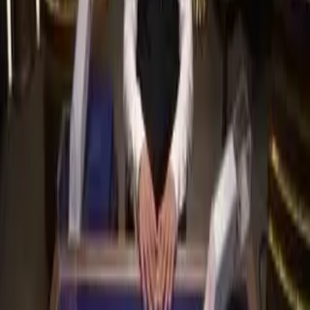
dapat dilakukan dengan berbagai metode pembayaran
populer di Indonesia. Hal ini memberikan fleksibilitas bagi
pemain dalam mengelola dana mereka.
WAZETOTO juga dikenal dengan bonus dan promo
menarik yang diberikan kepada para pemain. Mulai dari
bonus pendaftaran, cashback, hingga promo mingguan,
semua dirancang untuk meningkatkan peluang menang
sekaligus memberikan keuntungan tambahan.
Kepercayaan pemain menjadi prioritas utama bagi
WAZETOTO. Oleh karena itu, situs ini selalu menjaga
transparansi dalam setiap permainan. Sistem permainan
yang adil dan terverifikasi memastikan bahwa setiap hasil
permainan benar-benar acak dan tidak dimanipulasi.
Selain itu, WAZETOTO terus melakukan pembaruan