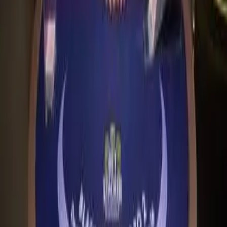
sistem untuk meningkatkan kualitas layanan. Teknologi
terbaru digunakan agar situs tetap stabil dan dapat
diakses dengan cepat, bahkan saat jumlah pengguna
sedang tinggi.
Bagi pemain yang gemar bermain melalui perangkat
mobile, WAZETOTO menyediakan platform yang
responsif di berbagai perangkat. Baik melalui
smartphone maupun tablet, pemain tetap dapat
menikmati pengalaman bermain yang optimal tanpa
hambatan.
WAZETOTO juga mendukung permainan live casino
yang menghadirkan dealer profesional secara langsung.
Fitur ini memberikan sensasi bermain seperti di kasino
sungguhan, sehingga pengalaman bermain menjadi lebih
realistis dan menarik.