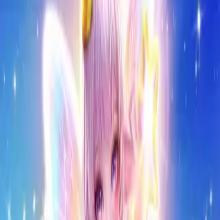
2026. Dengan pengalaman panjang dalam industri
permainan daring, platform ini menawarkan layanan
terbaik bagi para pemain yang mencari kenyamanan dan
keamanan saat bermain. WAZETOTO dirancang untuk
memberikan pengalaman bermain yang menyenangkan
sekaligus profesional.
Sebagai situs terpercaya, WAZETOTO mengutamakan
keamanan data pengguna. Sistem enkripsi canggih
digunakan untuk melindungi setiap transaksi dan
informasi pribadi pemain. Hal ini membuat para
pengguna dapat bermain dengan tenang tanpa khawatir
akan kebocoran data.
Selain keamanan, WAZETOTO juga dikenal dengan
pelayanan pelanggan yang responsif. Tim customer
service tersedia 24 jam penuh untuk membantu pemain
dalam mengatasi berbagai kendala. Dukungan ini
memastikan setiap pemain mendapatkan pengalaman