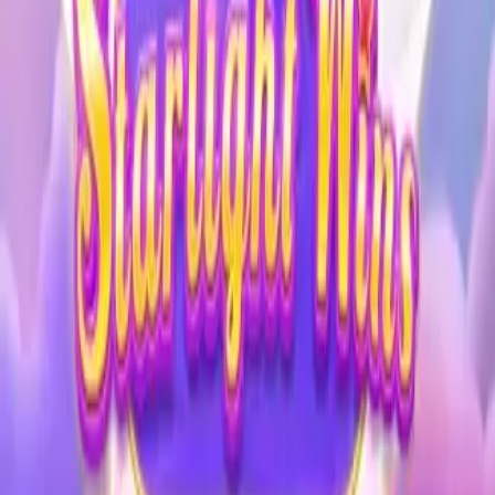
Dalam dunia taruhan olahraga, WAZETOTO
menyediakan berbagai pilihan pertandingan dari liga-liga
ternama. Odds yang kompetitif serta pembaruan skor
secara real-time membuat pemain dapat menikmati
taruhan dengan lebih seru.
Komitmen WAZETOTO terhadap kepuasan pengguna
menjadikannya sebagai pilihan utama bagi para pecinta
judi online
di Indonesia. Dengan layanan yang lengkap
dan terpercaya, situs ini terus berkembang dan
mendapatkan kepercayaan dari banyak pemain.
Selain fokus pada hiburan, WAZETOTO juga
mengingatkan pemain untuk bermain secara bijak.
Kontrol diri dalam bermain menjadi hal penting agar
aktivitas ini tetap menyenangkan dan tidak merugikan.