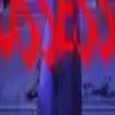
us memberikan keuntungan tambahan.
O. Oleh karena itu, situs ini selalu menjaga transparansi
nar-benar acak dan tidak dimanipulasi.
ntuk meningkatkan kualitas layanan. Teknologi terbaru di
i.
le, WAZETOTO menyediakan platform yang responsif di be
n yang optimal tanpa hambatan.
ghadirkan dealer profesional secara langsung. Fitur ini 
alistis dan menarik.
agai pilihan pertandingan dari liga-liga ternama. Odds y