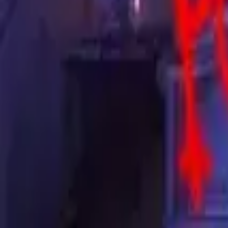
dirancang untuk meningkatkan peluang menang sekalig
Kepercayaan pemain menjadi prioritas utama bagi WAZETOT
terverifikasi memastikan bahwa setiap hasil permainan be
Selain itu, WAZETOTO terus melakukan pembaruan sistem u
dengan cepat, bahkan saat jumlah pengguna sedang tingg
Bagi pemain yang gemar bermain melalui perangkat mobi
tablet, pemain tetap dapat menikmati pengalaman bermai
WAZETOTO juga mendukung permainan live casino yang men
sungguhan, sehingga pengalaman bermain menjadi lebih re
Dalam dunia taruhan olahraga, WAZETOTO menyediakan berb