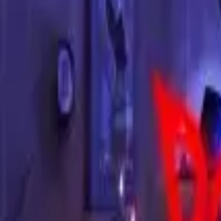
Selain keamanan, WAZETOTO juga dikenal dengan pelaya
mengatasi berbagai kendala. Dukungan ini memastikan s
WAZETOTO menyediakan berbagai pilihan permainan menar
live, semuanya tersedia dalam satu platform. Variasi ini
Keunggulan lain dari WAZETOTO adalah tampilan situs 
berpengalaman, dalam menjelajahi berbagai fitur yang ters
Dalam hal transaksi, WAZETOTO menawarkan sistem yang 
Indonesia. Hal ini memberikan fleksibilitas bagi pemain 
WAZETOTO juga dikenal dengan bonus dan promo menarik