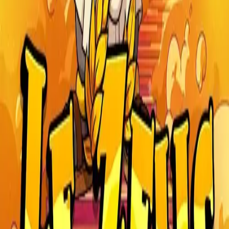
sistem untuk meningkatkan kualitas layanan. Teknologi
terbaru digunakan agar situs tetap stabil dan dapat
diakses dengan cepat, bahkan saat jumlah pengguna
sedang tinggi.
Bagi pemain yang gemar bermain melalui perangkat
mobile, WAZETOTO menyediakan platform yang
responsif di berbagai perangkat. Baik melalui
smartphone maupun tablet, pemain tetap dapat
menikmati pengalaman bermain yang optimal tanpa
hambatan.
WAZETOTO juga mendukung permainan live casino
yang menghadirkan dealer profesional secara langsung.
Fitur ini memberikan sensasi bermain seperti di kasino
sungguhan, sehingga pengalaman bermain menjadi lebih
realistis dan menarik.