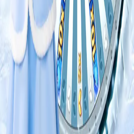
Dalam dunia taruhan olahraga, WAZETOTO
menyediakan berbagai pilihan pertandingan dari liga-liga
ternama. Odds yang kompetitif serta pembaruan skor
secara real-time membuat pemain dapat menikmati
taruhan dengan lebih seru.
Komitmen WAZETOTO terhadap kepuasan pengguna
menjadikannya sebagai pilihan utama bagi para pecinta
judi online
di Indonesia. Dengan layanan yang lengkap
dan terpercaya, situs ini terus berkembang dan
mendapatkan kepercayaan dari banyak pemain.
Selain fokus pada hiburan, WAZETOTO juga
mengingatkan pemain untuk bermain secara bijak.
Kontrol diri dalam bermain menjadi hal penting agar
aktivitas ini tetap menyenangkan dan tidak merugikan.