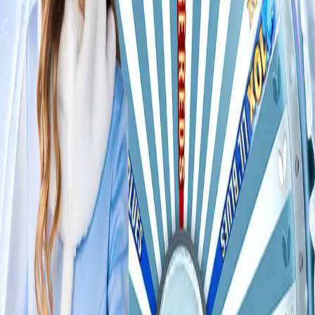
bermain yang lancar dan nyaman.
WAZETOTO menyediakan berbagai pilihan permainan
menarik yang dapat dinikmati oleh semua kalangan.
Mulai dari
slot online
, taruhan olahraga, hingga
permainan kasino live, semuanya tersedia dalam satu
platform. Variasi ini memberikan kebebasan bagi pemain
untuk memilih permainan favorit mereka.
Keunggulan lain dari WAZETOTO adalah tampilan situs
yang user-friendly. Desain yang sederhana namun
modern memudahkan pengguna, baik pemula maupun
pemain berpengalaman, dalam menjelajahi berbagai fitur
yang tersedia. Navigasi yang jelas membuat proses
bermain menjadi lebih efisien.
Dalam hal transaksi, WAZETOTO menawarkan sistem
yang cepat dan praktis. Proses deposit dan withdraw