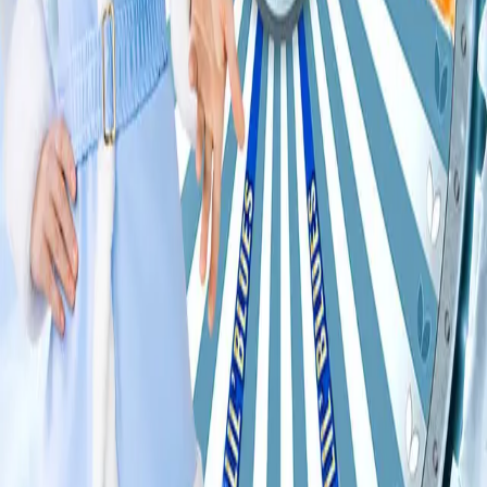
sistem untuk meningkatkan kualitas layanan. Teknologi
terbaru digunakan agar situs tetap stabil dan dapat
diakses dengan cepat, bahkan saat jumlah pengguna
sedang tinggi.
Bagi pemain yang gemar bermain melalui perangkat
mobile, WAZETOTO menyediakan platform yang
responsif di berbagai perangkat. Baik melalui
smartphone maupun tablet, pemain tetap dapat
menikmati pengalaman bermain yang optimal tanpa
hambatan.
WAZETOTO juga mendukung permainan live casino
yang menghadirkan dealer profesional secara langsung.
Fitur ini memberikan sensasi bermain seperti di kasino
sungguhan, sehingga pengalaman bermain menjadi lebih
realistis dan menarik.