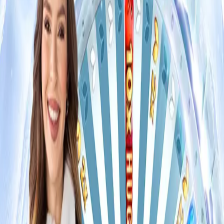
2026. Dengan pengalaman panjang dalam industri
permainan daring, platform ini menawarkan layanan
terbaik bagi para pemain yang mencari kenyamanan dan
keamanan saat bermain. WAZETOTO dirancang untuk
memberikan pengalaman bermain yang menyenangkan
sekaligus profesional.
Sebagai situs terpercaya, WAZETOTO mengutamakan
keamanan data pengguna. Sistem enkripsi canggih
digunakan untuk melindungi setiap transaksi dan
informasi pribadi pemain. Hal ini membuat para
pengguna dapat bermain dengan tenang tanpa khawatir
akan kebocoran data.
Selain keamanan, WAZETOTO juga dikenal dengan
pelayanan pelanggan yang responsif. Tim customer
service tersedia 24 jam penuh untuk membantu pemain
dalam mengatasi berbagai kendala. Dukungan ini
memastikan setiap pemain mendapatkan pengalaman