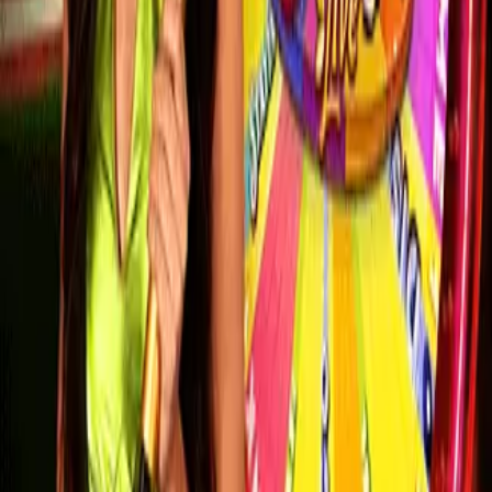
sistem untuk meningkatkan kualitas layanan. Teknologi
terbaru digunakan agar situs tetap stabil dan dapat
diakses dengan cepat, bahkan saat jumlah pengguna
sedang tinggi.
Bagi pemain yang gemar bermain melalui perangkat
mobile, WAZETOTO menyediakan platform yang
responsif di berbagai perangkat. Baik melalui
smartphone maupun tablet, pemain tetap dapat
menikmati pengalaman bermain yang optimal tanpa
hambatan.
WAZETOTO juga mendukung permainan live casino
yang menghadirkan dealer profesional secara langsung.
Fitur ini memberikan sensasi bermain seperti di kasino
sungguhan, sehingga pengalaman bermain menjadi lebih
realistis dan menarik.