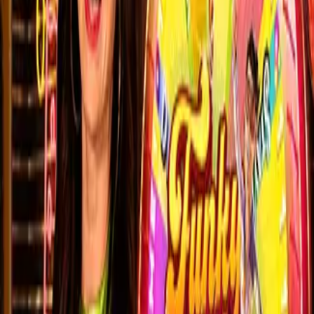
bermain yang lancar dan nyaman.
WAZETOTO menyediakan berbagai pilihan permainan
menarik yang dapat dinikmati oleh semua kalangan.
Mulai dari
slot online
, taruhan olahraga, hingga
permainan kasino live, semuanya tersedia dalam satu
platform. Variasi ini memberikan kebebasan bagi pemain
untuk memilih permainan favorit mereka.
Keunggulan lain dari WAZETOTO adalah tampilan situs
yang user-friendly. Desain yang sederhana namun
modern memudahkan pengguna, baik pemula maupun
pemain berpengalaman, dalam menjelajahi berbagai fitur
yang tersedia. Navigasi yang jelas membuat proses
bermain menjadi lebih efisien.
Dalam hal transaksi, WAZETOTO menawarkan sistem
yang cepat dan praktis. Proses deposit dan withdraw