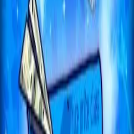
2026. Dengan pengalaman panjang dalam industri
permainan daring, platform ini menawarkan layanan
terbaik bagi para pemain yang mencari kenyamanan dan
keamanan saat bermain. WAZETOTO dirancang untuk
memberikan pengalaman bermain yang menyenangkan
sekaligus profesional.
Sebagai situs terpercaya, WAZETOTO mengutamakan
keamanan data pengguna. Sistem enkripsi canggih
digunakan untuk melindungi setiap transaksi dan
informasi pribadi pemain. Hal ini membuat para
pengguna dapat bermain dengan tenang tanpa khawatir
akan kebocoran data.
Selain keamanan, WAZETOTO juga dikenal dengan
pelayanan pelanggan yang responsif. Tim customer
service tersedia 24 jam penuh untuk membantu pemain
dalam mengatasi berbagai kendala. Dukungan ini
memastikan setiap pemain mendapatkan pengalaman