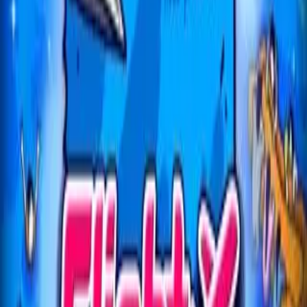
bermain yang lancar dan nyaman.
WAZETOTO menyediakan berbagai pilihan permainan
menarik yang dapat dinikmati oleh semua kalangan.
Mulai dari
slot online
, taruhan olahraga, hingga
permainan kasino live, semuanya tersedia dalam satu
platform. Variasi ini memberikan kebebasan bagi pemain
untuk memilih permainan favorit mereka.
Keunggulan lain dari WAZETOTO adalah tampilan situs
yang user-friendly. Desain yang sederhana namun
modern memudahkan pengguna, baik pemula maupun
pemain berpengalaman, dalam menjelajahi berbagai fitur
yang tersedia. Navigasi yang jelas membuat proses
bermain menjadi lebih efisien.
Dalam hal transaksi, WAZETOTO menawarkan sistem
yang cepat dan praktis. Proses deposit dan withdraw