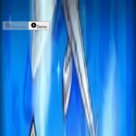
Daftar
Masuk
Mainkan
Demo
Flight Mode
nolimitcity
kembali
WAZETOTO Situs Judi
Online Aman dan
Terpercaya di Indonesia
2026
WAZETOTO
hadir sebagai salah satu situs judi online
yang aman dan terpercaya di Indonesia pada tahun