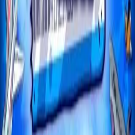
Dalam dunia taruhan olahraga, WAZETOTO
menyediakan berbagai pilihan pertandingan dari liga-liga
ternama. Odds yang kompetitif serta pembaruan skor
secara real-time membuat pemain dapat menikmati
taruhan dengan lebih seru.
Komitmen WAZETOTO terhadap kepuasan pengguna
menjadikannya sebagai pilihan utama bagi para pecinta
judi online
di Indonesia. Dengan layanan yang lengkap
dan terpercaya, situs ini terus berkembang dan
mendapatkan kepercayaan dari banyak pemain.
Selain fokus pada hiburan, WAZETOTO juga
mengingatkan pemain untuk bermain secara bijak.
Kontrol diri dalam bermain menjadi hal penting agar
aktivitas ini tetap menyenangkan dan tidak merugikan.