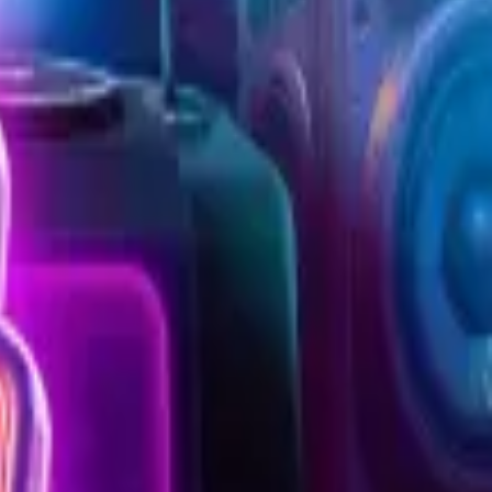
 dalam setiap permainan. Sistem permainan yang adil dan
gunakan agar situs tetap stabil dan dapat diakses
rbagai perangkat. Baik melalui smartphone maupun
memberikan sensasi bermain seperti di kasino
ang kompetitif serta pembaruan skor secara real-time