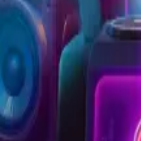
dirancang untuk meningkatkan peluang menang sekalig
Kepercayaan pemain menjadi prioritas utama bagi WAZETOT
terverifikasi memastikan bahwa setiap hasil permainan be
Selain itu, WAZETOTO terus melakukan pembaruan sistem u
dengan cepat, bahkan saat jumlah pengguna sedang tingg
Bagi pemain yang gemar bermain melalui perangkat mobi
tablet, pemain tetap dapat menikmati pengalaman bermai
WAZETOTO juga mendukung permainan live casino yang men
sungguhan, sehingga pengalaman bermain menjadi lebih re
Dalam dunia taruhan olahraga, WAZETOTO menyediakan berb