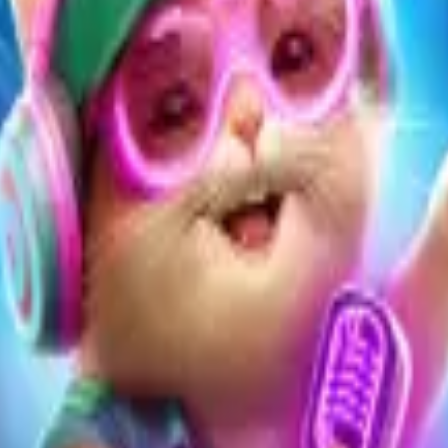
nan pelanggan yang responsif. Tim customer service ter
etiap pemain mendapatkan pengalaman bermain yang lanca
ik yang dapat dinikmati oleh semua kalangan. Mulai dar
 memberikan kebebasan bagi pemain untuk memilih permainan
yang user-friendly. Desain yang sederhana namun moder
edia. Navigasi yang jelas membuat proses bermain menjadi l
cepat dan praktis. Proses deposit dan withdraw dapat di
dalam mengelola dana mereka.
 yang diberikan kepada para pemain. Mulai dari bonus p