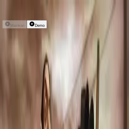
Daftar
Masuk
Mainkan
Demo
Deadwood xNudge
nolimitcity
kembali
WAZETOTO Situs Judi
Online Aman dan
Terpercaya di Indonesia
2026
WAZETOTO
hadir sebagai salah satu situs judi online
yang aman dan terpercaya di Indonesia pada tahun