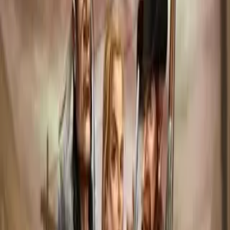
2026. Dengan pengalaman panjang dalam industri
permainan daring, platform ini menawarkan layanan
terbaik bagi para pemain yang mencari kenyamanan dan
keamanan saat bermain. WAZETOTO dirancang untuk
memberikan pengalaman bermain yang menyenangkan
sekaligus profesional.
Sebagai situs terpercaya, WAZETOTO mengutamakan
keamanan data pengguna. Sistem enkripsi canggih
digunakan untuk melindungi setiap transaksi dan
informasi pribadi pemain. Hal ini membuat para
pengguna dapat bermain dengan tenang tanpa khawatir
akan kebocoran data.
Selain keamanan, WAZETOTO juga dikenal dengan
pelayanan pelanggan yang responsif. Tim customer
service tersedia 24 jam penuh untuk membantu pemain
dalam mengatasi berbagai kendala. Dukungan ini
memastikan setiap pemain mendapatkan pengalaman