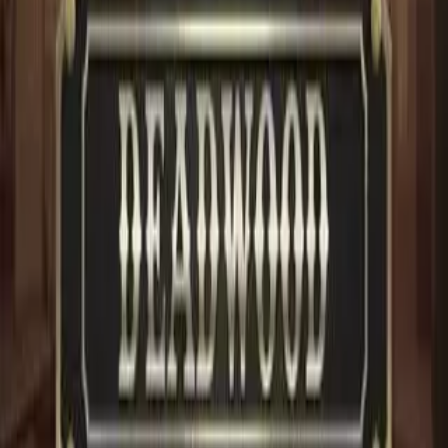
Dalam dunia taruhan olahraga, WAZETOTO
menyediakan berbagai pilihan pertandingan dari liga-liga
ternama. Odds yang kompetitif serta pembaruan skor
secara real-time membuat pemain dapat menikmati
taruhan dengan lebih seru.
Komitmen WAZETOTO terhadap kepuasan pengguna
menjadikannya sebagai pilihan utama bagi para pecinta
judi online
di Indonesia. Dengan layanan yang lengkap
dan terpercaya, situs ini terus berkembang dan
mendapatkan kepercayaan dari banyak pemain.
Selain fokus pada hiburan, WAZETOTO juga
mengingatkan pemain untuk bermain secara bijak.
Kontrol diri dalam bermain menjadi hal penting agar
aktivitas ini tetap menyenangkan dan tidak merugikan.