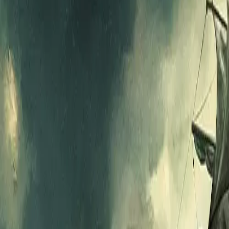
2026. Dengan pengalaman panjang dalam industri
permainan daring, platform ini menawarkan layanan
terbaik bagi para pemain yang mencari kenyamanan dan
keamanan saat bermain. WAZETOTO dirancang untuk
memberikan pengalaman bermain yang menyenangkan
sekaligus profesional.
Sebagai situs terpercaya, WAZETOTO mengutamakan
keamanan data pengguna. Sistem enkripsi canggih
digunakan untuk melindungi setiap transaksi dan
informasi pribadi pemain. Hal ini membuat para
pengguna dapat bermain dengan tenang tanpa khawatir
akan kebocoran data.
Selain keamanan, WAZETOTO juga dikenal dengan
pelayanan pelanggan yang responsif. Tim customer
service tersedia 24 jam penuh untuk membantu pemain
dalam mengatasi berbagai kendala. Dukungan ini
memastikan setiap pemain mendapatkan pengalaman