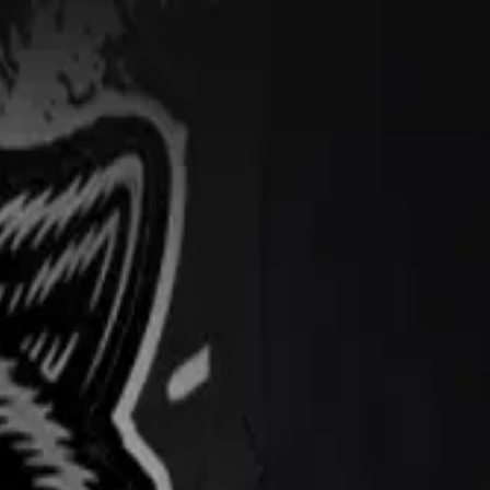
ndonesia 2026
ngan pengalaman panjang dalam industri permainan daring,
in. WAZETOTO dirancang untuk memberikan pengalaman
uk melindungi setiap transaksi dan informasi pribadi