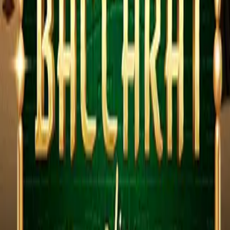
Dalam dunia taruhan olahraga, WAZETOTO
menyediakan berbagai pilihan pertandingan dari liga-liga
ternama. Odds yang kompetitif serta pembaruan skor
secara real-time membuat pemain dapat menikmati
taruhan dengan lebih seru.
Komitmen WAZETOTO terhadap kepuasan pengguna
menjadikannya sebagai pilihan utama bagi para pecinta
judi online
di Indonesia. Dengan layanan yang lengkap
dan terpercaya, situs ini terus berkembang dan
mendapatkan kepercayaan dari banyak pemain.
Selain fokus pada hiburan, WAZETOTO juga
mengingatkan pemain untuk bermain secara bijak.
Kontrol diri dalam bermain menjadi hal penting agar
aktivitas ini tetap menyenangkan dan tidak merugikan.