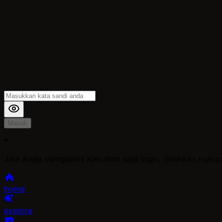
Masuk
*
Jika Anda mengalami Kesulitan saat login, Silahkan hubu
home
explore