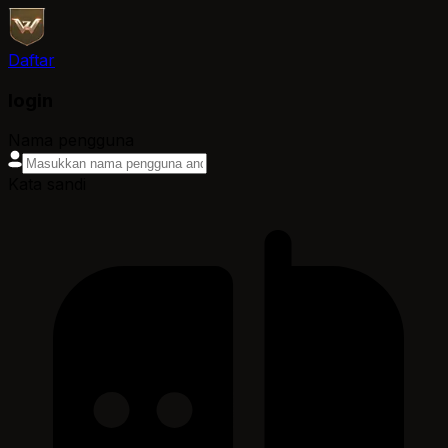
Daftar
login
Nama pengguna
Kata sandi