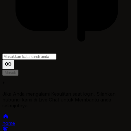
Masuk
*
Jika Anda mengalami Kesulitan saat login, Silahkan
hubungi kami di Live Chat untuk Membantu anda
selanjutnya
home