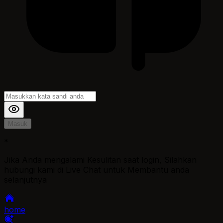
Masuk
*
Jika Anda mengalami Kesulitan saat login, Silahkan
hubungi kami di Live Chat untuk Membantu anda
selanjutnya
home