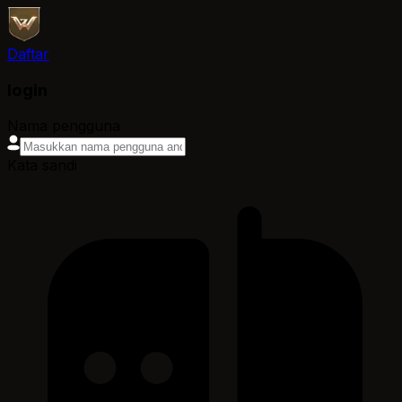
Daftar
login
Nama pengguna
Kata sandi