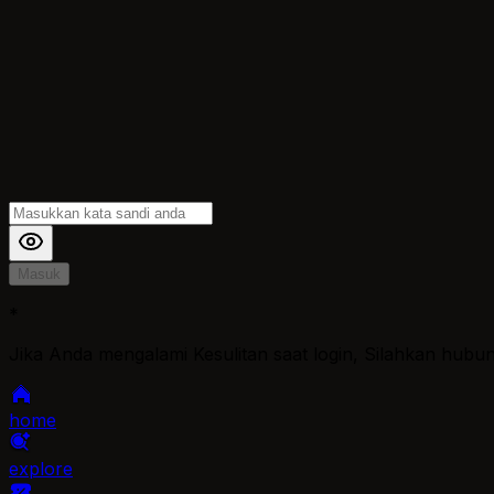
Masuk
*
Jika Anda mengalami Kesulitan saat login, Silahkan hubu
home
explore