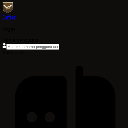
Daftar
login
Nama pengguna
Kata sandi