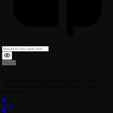
Masuk
*
Jika Anda mengalami Kesulitan saat login, Silahkan
hubungi kami di Live Chat untuk Membantu anda
selanjutnya
home