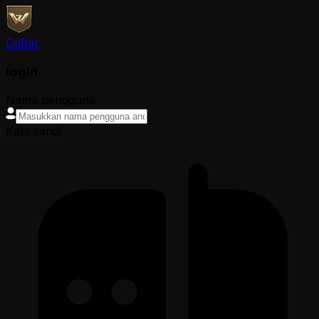
Daftar
login
Nama pengguna
Kata sandi