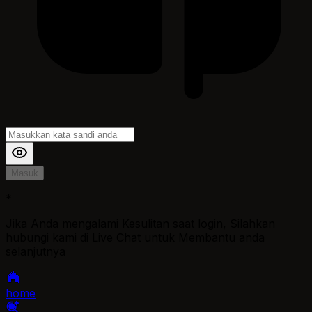
Masuk
*
Jika Anda mengalami Kesulitan saat login, Silahkan
hubungi kami di Live Chat untuk Membantu anda
selanjutnya
home