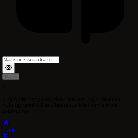
Masuk
*
Jika Anda mengalami Kesulitan saat login, Silahkan
hubungi kami di Live Chat untuk Membantu anda
selanjutnya
home