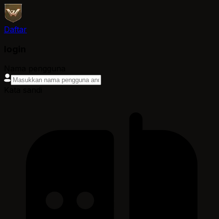
Daftar
login
Nama pengguna
Kata sandi