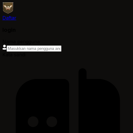
Daftar
login
Nama pengguna
Kata sandi