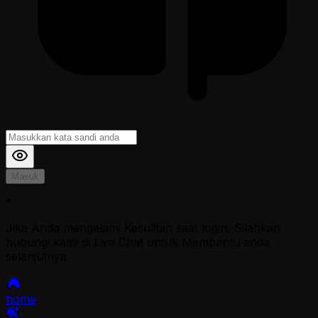
Masuk
*
Jika Anda mengalami Kesulitan saat login, Silahkan
hubungi kami di Live Chat untuk Membantu anda
selanjutnya
home