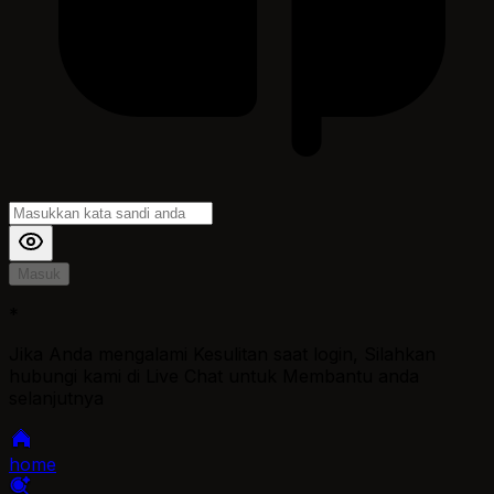
Masuk
*
Jika Anda mengalami Kesulitan saat login, Silahkan
hubungi kami di Live Chat untuk Membantu anda
selanjutnya
home