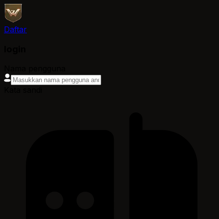
Daftar
login
Nama pengguna
Kata sandi