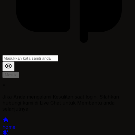
Masuk
*
Jika Anda mengalami Kesulitan saat login, Silahkan
hubungi kami di Live Chat untuk Membantu anda
selanjutnya
home