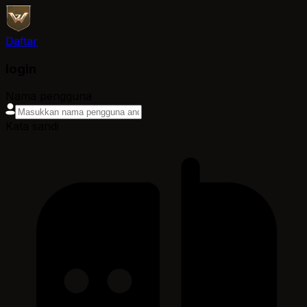
Daftar
login
Nama pengguna
Kata sandi